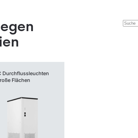
gegen
ien
C
Durchflussleuchten
große Flächen