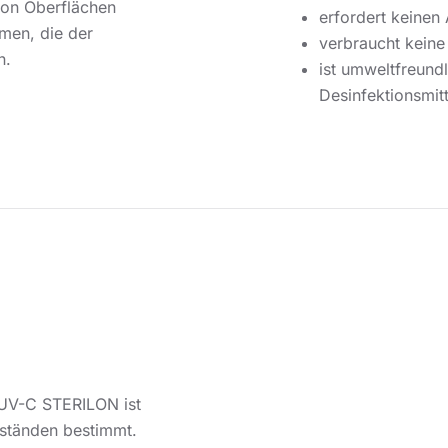
 von Oberflächen
erfordert keinen
men, die der
verbraucht keine
n.
ist umweltfreund
Desinfektionsmit
 UV-C STERILON ist
nständen bestimmt.