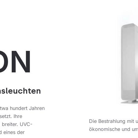
ON
nsleuchten
etwa hundert Jahren
etzt. Ihre
Die Bestrahlung mit u
 breiter. UVC-
ökonomische und umw
d eines der