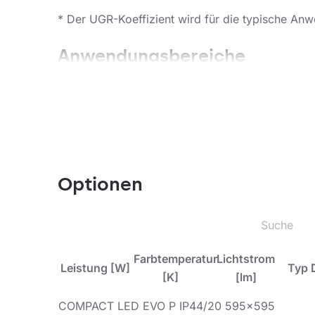
* Der UGR-Koeffizient wird für die typische Anwe
Anwendungsbereiche
Die Leuchte ist für den Inneneinsatz in allgeme
Arbeiten, die Konzentration erfordern. Die Leu
Energieverbrauch gegen energiesparende LED-L
Andere Produkte aus der Compact LED-Familie
Optionen
Farbtemperatur
Lichtstrom
Leistung [W]
Typ 
[K]
[lm]
COMPACT LED EVO P IP44/20 595x595