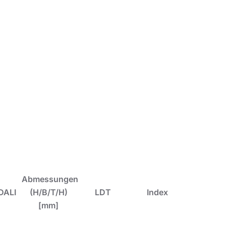
ragend als Hauptlichtquelle und fördert
tausch von herkömmlichen Leuchten mit hohem
Decken: 600x600 und 625x625.
Abmessungen
DALI
(H/B/T/H)
LDT
Index
[mm]