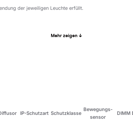
ndung der jeweiligen Leuchte erfüllt.
Mehr zeigen ↓
inen Büro- oder Nutzräumen vorgesehen. Bewährt sich hervor
chte wird sowohl für neue Investitionen als auch beim Aus
ösungen eingesetzt. Erhältliche Versionen für modulare 
Bewegungs-
Diffusor
IP-Schutzart
Schutzklasse
DIMM 
sensor