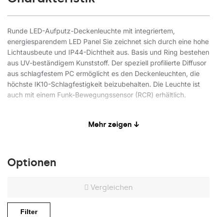
Runde LED-Aufputz-Deckenleuchte mit integriertem,
energiesparendem LED Panel Sie zeichnet sich durch eine hohe
Lichtausbeute und IP44-Dichtheit aus. Basis und Ring bestehen
aus UV-beständigem Kunststoff. Der speziell profilierte Diffusor
aus schlagfestem PC ermöglicht es den Deckenleuchten, die
höchste IK10-Schlagfestigkeit beizubehalten. Die Leuchte ist
auch mit einem Funk-Bewegungssensor (RCR) erhältlich.
Anwendungsbereiche
Mehr zeigen ↓
Die Aufputzleuchte für die Decken- oder Wandmontage ist für
Optionen
den Innenbereich vorgesehen (Nutzräume, Treppenhäuser,
Durchgänge). Auch in der Version mit einem
Funkbewegungssensor (RCR) erhältlich, der besonders für den
Vergleichen
Einsatz in öffentlichen Bereichen empfohlen wird. Die mit dem
Index "/HV" gekennzeichneten Ausführungen sind nur für die
Filter
Verwendung in Verkehrszonen und Fluren innerhalb von