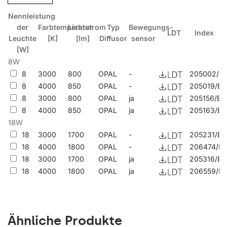
Gebäuden bestimmt, die in Tabelle 5.1 der EN12464 aufgeführt
Nennleistung
sind.
der
Farbtemperatur
Lichtstrom
Typ
Bewegungs-
LDT
Index
Leuchte
[K]
[lm]
Diffusor
sensor
Andere Produkte aus der Camea LED Evo-Familie
[W]
8W
Siehe die Korridorfunktion
8
3000
800
OPAL
-
205002/E
8
4000
850
OPAL
-
205019/E
8
3000
800
OPAL
ja
205156/E
8
4000
850
OPAL
ja
205163/E
18W
18
3000
1700
OPAL
-
205231/E
18
4000
1800
OPAL
-
206474/E
18
3000
1700
OPAL
ja
205316/E
18
4000
1800
OPAL
ja
206559/E
Ähnliche Produkte