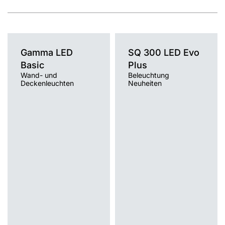
Gamma LED
SQ 300 LED Evo
Basic
Plus
Wand- und
Beleuchtung
Deckenleuchten
Neuheiten
Farbtemperatur [K]
Farbtemperatur [K]
3000K, 4000K
3000K, 4000K
Lichtquelle
Lichtquelle
LED
LED
Montage
Montage
Anbau
Anbau
Typ Diffusor
Typ Diffusor
OPAL
OPAL