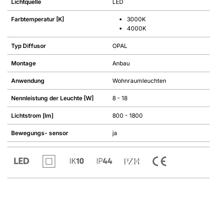
Lichtquelle
LED
Farbtemperatur [K]
3000K
4000K
Typ Diffusor
OPAL
Montage
Anbau
Anwendung
Wohnraumleuchten
Nennleistung der Leuchte [W]
8 - 18
Lichtstrom [lm]
800 - 1800
Bewegungs- sensor
ja