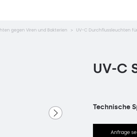
hten gegen Viren und Bakterien
UV-C Durchflussleuchten fü
UV-C S
Technische S
Anfrage s