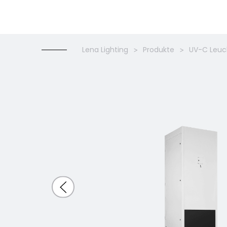
Lena Lighting
Produkte
UV-C Leuc