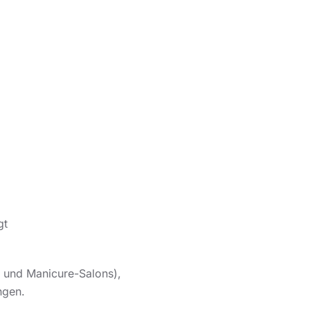
gt
- und Manicure-Salons),
ngen.