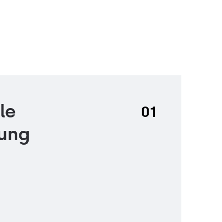
le
01
tung