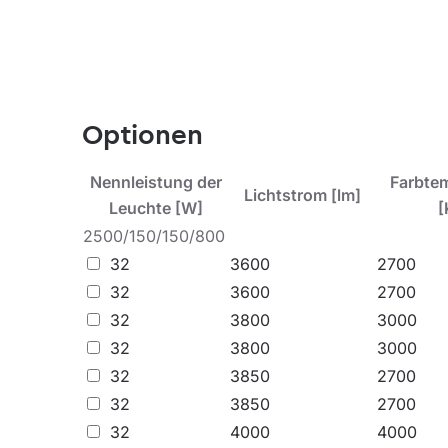
Die Leuchte Altezzo ist mit Dutzenden von Lichtve
die Einhaltung der strengen Normen gewährleiste
Anwendung
Optionen
Nennleistung der
Farbte
Lichtstrom [lm]
Das breite Spektrum an Wattagen, Lichtströmen
Leuchte [W]
[
Straßen, Gehwegen, Parkplätzen, Wohnstraßen od
2500/150/150/800
Architekturen zu beleuchten.
32
3600
2700
32
3600
2700
Die Lampen sind für den Betrieb bei sehr niedr
32
3800
3000
zeichnen sich durch eine sehr hohe IP65-Dichth
32
3800
3000
32
3850
2700
32
3850
2700
32
4000
4000