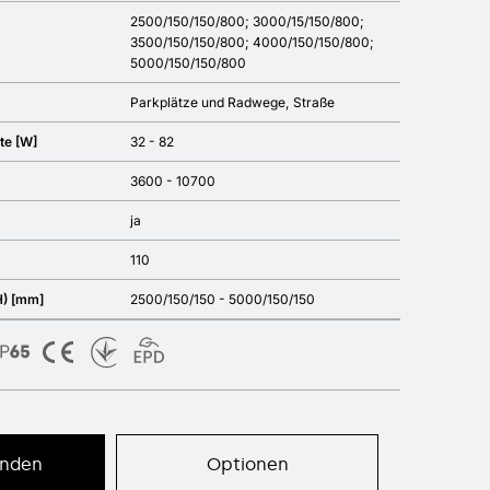
2500/150/150/800; 3000/15/150/800;
3500/150/150/800; 4000/150/150/800;
5000/150/150/800
Parkplätze und Radwege
Straße
te [W]
32 - 82
3600 - 10700
ja
110
) [mm]
2500/150/150 - 5000/150/150
enden
Optionen