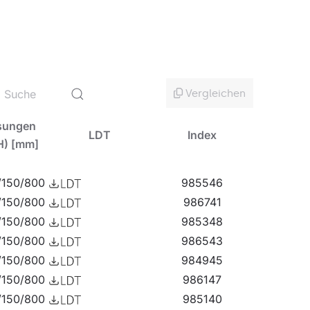
ich für eine Lösung zu entscheiden, die nicht nur
leuchtung und die Sicherheit der Nutzer sorgt.
Vergleichen
sungen
LDT
Index
icht eine energieeffiziente Beleuchtung von
H) [mm]
ch gut für Parks und Gärten, um kleine
/150/800
985546
/150/800
986741
r rauen Wetterbedingungen ausgelegt. Sie
/150/800
985348
ng-Neuheiten
an.
/150/800
986543
/150/800
984945
/150/800
986147
/150/800
985140