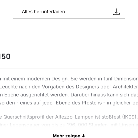
Alles herunterladen
150
en mit einem modernen Design. Sie werden in fünf Dimensi
e Leuchte nach den Vorgaben des Designers oder Architekte
n Ebene ausgerichtet werden. Darüber hinaus kann sich das 
rden - eines auf jeder Ebene des Pfostens - in gleicher od
uerschnittsprofil der Altezzo-Lampen ist stoßfest (IK09). 
 einer Lebensdauer von bis zu 196. 000 Stunden, mit Linse
Mehr zeigen ↓