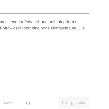
rmeleitendem Polycarbonat mit integriertem
 PMMA garantiert eine hohe Lichtausbeute. Die
fgrund der Fähigkeit zur gleichmäßigen
lichen Gebäuden empfohlen.
Vergleichen