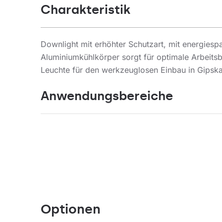
Charakteristik
Downlight mit erhöhter Schutzart, mit energies
Aluminiumkühlkörper sorgt für optimale Arbeits
Leuchte für den werkzeuglosen Einbau in Gipska
Anwendungsbereiche
Leuchte für den Außen- und Innenbereich - in B
Beleuchtung der Oberfläche und der hohen Energ
Optionen