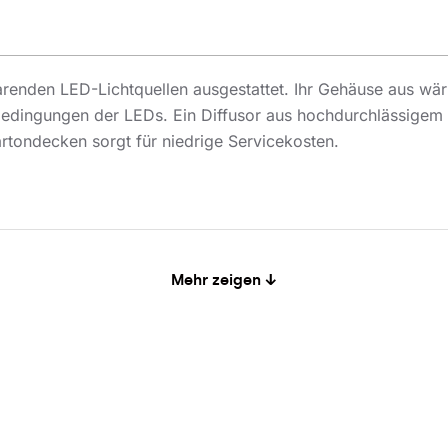
parenden LED-Lichtquellen ausgestattet. Ihr Gehäuse aus wä
bedingungen der LEDs. Ein Diffusor aus hochdurchlässigem
rtondecken sorgt für niedrige Servicekosten.
üros, Durchgängen, Hauswirtschafts- und Sanitärräumen. Au
Mehr zeigen ↓
ieeinsparung wird sie besonders für den Einsatz in öffent