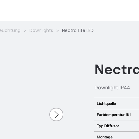
leuchtung
Downlights
Nectra Lite LED
Nectra
Downlight IP44
Lichtquelle
Farbtemperatur [K]
Typ Diffusor
Montage