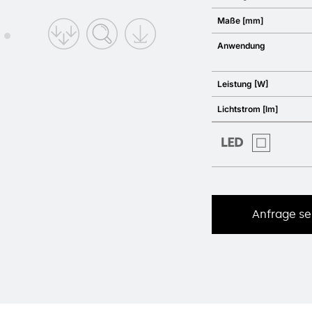
Maße [mm]
Anwendung
Leistung [W]
Lichtstrom [lm]
Anfrage s