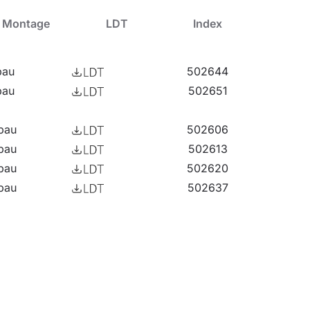
Montage
LDT
Index
bau
502644
bau
502651
bau
502606
bau
502613
bau
502620
bau
502637