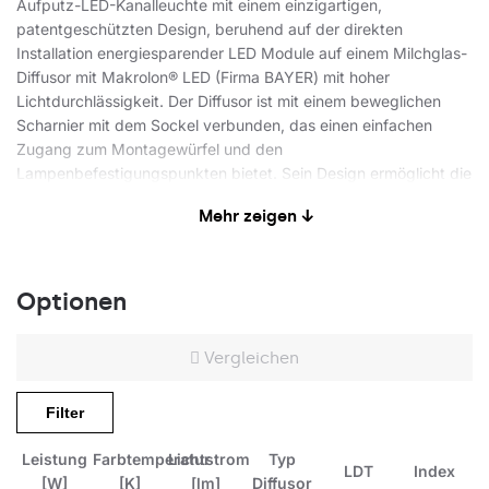
Aufputz-LED-Kanalleuchte mit einem einzigartigen,
patentgeschützten Design, beruhend auf der direkten
Installation energiesparender LED Module auf einem Milchglas-
Diffusor mit Makrolon® LED (Firma BAYER) mit hoher
Lichtdurchlässigkeit. Der Diffusor ist mit einem beweglichen
Scharnier mit dem Sockel verbunden, das einen einfachen
Zugang zum Montagewürfel und den
Lampenbefestigungspunkten bietet. Sein Design ermöglicht die
Oberflächenmontage von Kabeln und Durchgangs-Verkabelung
Mehr zeigen ↓
der Lampen. Der schlagfeste Diffusor ermöglicht es der
Leuchte, ein hohes Maß an Schlagfestigkeit - IK10 und eine
Dichtheit von IP44 aufrechtzuerhalten.
Optionen
Anwendungsbereiche
Vergleichen
Die Aufputzleuchte für die Decken- oder Wandmontage findet
Filter
ihre Anwendung insbesondere in Räumen mit hoher
Luftfeuchtigkeit (Keller, Verbindungsgänge, Kanäle,
Leistung
Farbtemperatur
Lichtstrom
Typ
Tiefgaragen) als Industriebeleuchtung und Außenbeleuchtung.
LDT
Index
[W]
[K]
[lm]
Diffusor