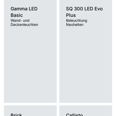
Gamma LED
SQ 300 LED Evo
Basic
Plus
Wand- und
Beleuchtung
Deckenleuchten
Neuheiten
Farbtemperatur [K]
Farbtemperatur [K]
3000K, 4000K
3000K, 4000K
Lichtquelle
Lichtquelle
LED
LED
Montage
Montage
Anbau
Anbau
Typ Diffusor
Typ Diffusor
OPAL
OPAL
Brick
Callisto