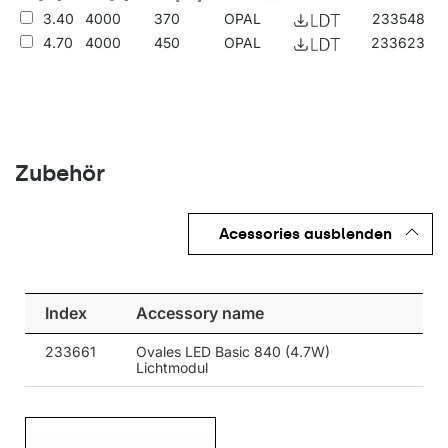
3.40
4000
370
OPAL
233548
Andere Produkte aus der Oval LED-Familie
4.70
4000
450
OPAL
233623
Zubehör
Acessories ausblenden
Index
Accessory name
233661
Ovales LED Basic 840 (4.7W)
Lichtmodul