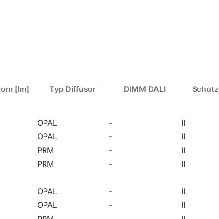
inen Büro- oder Nutzräumen vorgesehen. Bewährt sich hervor
chte wird sowohl für neue Investitionen als auch beim Aus
ösungen eingesetzt. Erhältliche Versionen für modulare 
rom [lm]
Typ Diffusor
DIMM DALI
Schutz
OPAL
-
II
OPAL
-
II
PRM
-
II
PRM
-
II
OPAL
-
II
OPAL
-
II
PRM
-
II