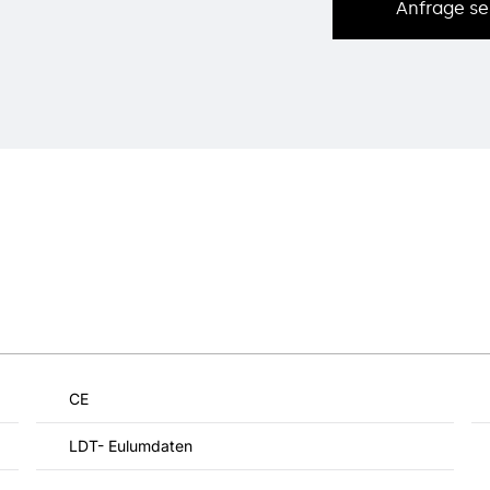
Anfrage s
CE
LDT- Eulumdaten