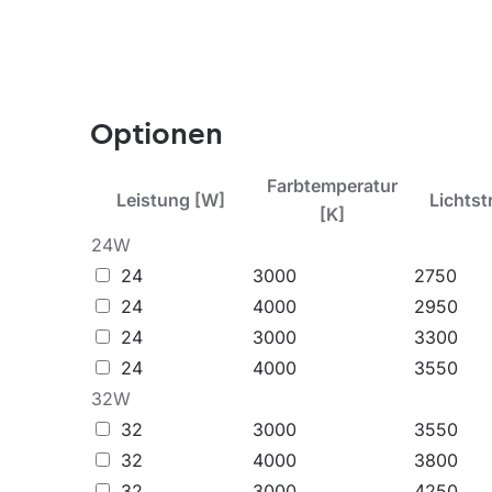
Die Leuchte ist für den Inneneinsatz in allgeme
Arbeiten, die Konzentration erfordern. Die Leu
Energieverbrauch gegen energiesparende LED-L
Andere Produkte aus der Compact LED-Familie
Optionen
Farbtemperatur
Leistung [W]
Lichtst
[K]
24W
24
3000
2750
24
4000
2950
24
3000
3300
24
4000
3550
32W
32
3000
3550
32
4000
3800
32
3000
4250