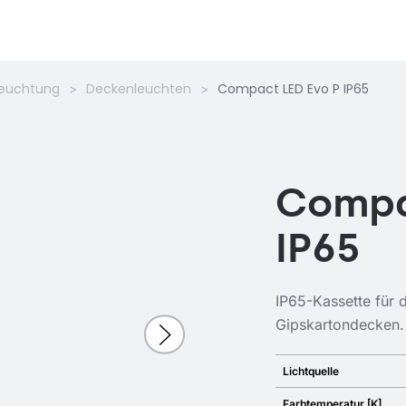
leuchtung
Deckenleuchten
Compact LED Evo P IP65
Compa
IP65
IP65-Kassette für 
Gipskartondecken.
Lichtquelle
Farbtemperatur [K]