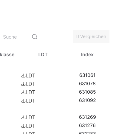
ragend als Hauptlichtquelle und fördert
tausch von herkömmlichen Leuchten mit hohem
Decken: 600x600 und 625x625.
Vergleichen
klasse
LDT
Index
631061
631078
631085
631092
631269
631276
631283