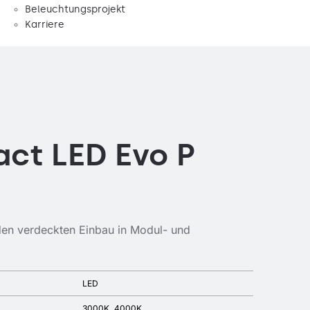
Beleuchtungsprojekt
Karriere
ct LED Evo P
den verdeckten Einbau in Modul- und
LED
3000K
4000K