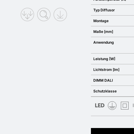
Typ Diffusor
Montage
Maße [mm]
Anwendung
Leistung [W]
Lichtstrom [lm]
DIMM DALI
Schutzklasse