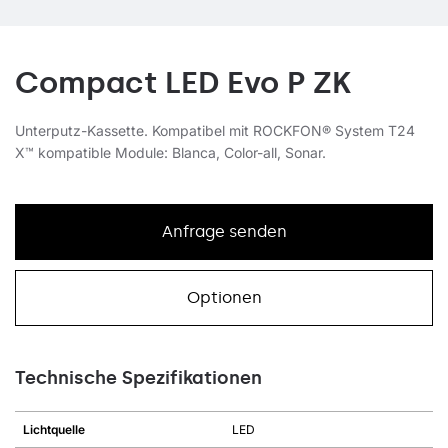
Compact LED Evo P ZK
Unterputz-Kassette. Kompatibel mit ROCKFON® System T24
X™ kompatible Module: Blanca, Color-all, Sonar.
Anfrage senden
Optionen
Technische Spezifikationen
Lichtquelle
LED