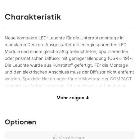
Charakteristik
Neue kompakte LED-Leuchte für die Unterputzmontage in
modularen Decken. Ausgestattet mit energiesparenden LED
Module und einem gleichmäßig beleuchteten, opalisierenden
oder prismatischen Diffusor mit geringer Blendung (UGR ≤ 19)*.
Die Leuchte wurde aus Kunststoff gefertigt. Für die Montage
und den elektrischen Anschluss muss der Diffusor nicht entfernt
werden. Spezielle Halterungen für die Montage der COMPACT
Leuchte zur Aufputzmontage, für den Einsatz auf unebenen
Decken. Diese Halterungen gewährleisten eine solide Montage
Mehr zeigen ↓
und gleichzeitige Einhaltung des Abstands zwischen Decke
und Lampe. Das Deckensystem mit verdeckter Struktur bietet
einen minimalistischen und eleganten Raumlook. Weitere
Informationen finden Sie in den detaillierten Produktblättern.
Optionen
Technische Details:
Vergleichen