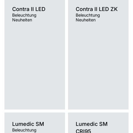
Contra II LED
Contra II LED ZK
Beleuchtung
Beleuchtung
Neuheiten
Neuheiten
Lichtquelle
Lichtquelle
LED
LED
Montage
Montage
Einbau, Anbau, Hänge-/abgehängt
Einbau
Typ Diffusor
Typ Diffusor
PRM, MAT
PRM, MAT
Lumedic SM
Lumedic SM
Beleuchtung
CRI95