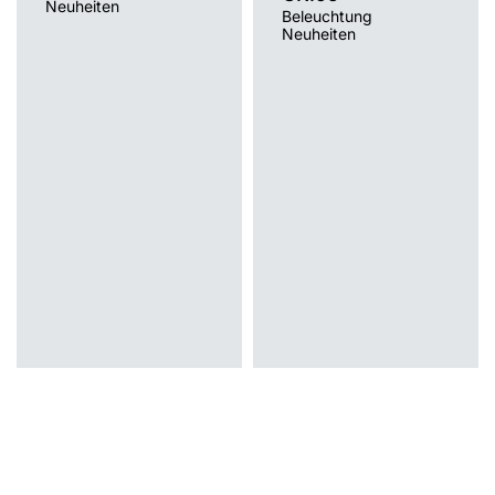
Neuheiten
Beleuchtung
Neuheiten
Farbtemperatur [K]
Farbtemperatur [K]
3000K, 4000K
3000K, 4000K
Montage
Montage
Einbau
Einbau
Typ Diffusor
Typ Diffusor
OPAL PRM
OPAL PRM