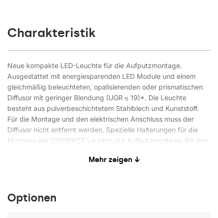
Charakteristik
Neue kompakte LED-Leuchte für die Aufputzmontage.
Ausgestattet mit energiesparenden LED Module und einem
gleichmäßig beleuchteten, opalisierenden oder prismatischen
Diffusor mit geringer Blendung (UGR ≤ 19)*. Die Leuchte
besteht aus pulverbeschichtetem Stahlblech und Kunststoff.
Für die Montage und den elektrischen Anschluss muss der
Diffusor nicht entfernt werden. Spezielle Halterungen für die
Montage der COMPACT Leuchte zur Aufputzmontage, für den
Einsatz auf unebenen Decken. Diese Halterungen gewährleisten
Mehr zeigen ↓
eine solide Montage und gleichzeitige Einhaltung des Abstands
zwischen Decke und Lampe.
* Der UGR-Koeffizient wird für die typische Anwendung der
Optionen
jeweiligen Leuchte erfüllt.