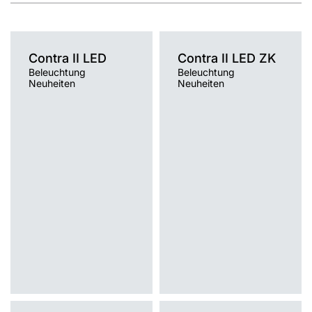
Contra II LED
Contra II LED ZK
Beleuchtung
Beleuchtung
Neuheiten
Neuheiten
Lichtquelle
Lichtquelle
LED
LED
Montage
Montage
Einbau, Anbau, Hänge-/abgehängt
Einbau
Typ Diffusor
Typ Diffusor
PRM, MAT
PRM, MAT