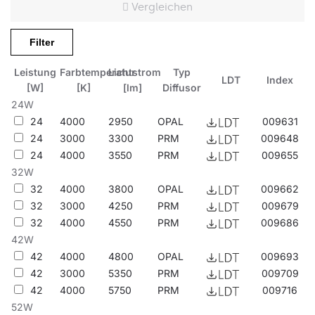
Vergleichen
Anwendungsbereiche
Filter
Die Leuchte ist für den Inneneinsatz in allgemeinen Büro- oder
Leistung
Farbtemperatur
Lichtstrom
Typ
Nutzräumen vorgesehen. Bewährt sich hervorragend als
LDT
Index
[W]
[K]
[lm]
Diffusor
Hauptlichtquelle und fördert Arbeiten, die Konzentration
24W
erfordern. Die Leuchte wird sowohl für neue Investitionen als
24
4000
2950
OPAL
009631
auch beim Austausch von herkömmlichen Leuchten mit hohem
24
3000
3300
PRM
009648
Energieverbrauch gegen energiesparende LED-Lösungen
eingesetzt.
24
4000
3550
PRM
009655
32W
Andere Produkte aus der Compact LED-Familie
32
4000
3800
OPAL
009662
32
3000
4250
PRM
009679
32
4000
4550
PRM
009686
42W
42
4000
4800
OPAL
009693
42
3000
5350
PRM
009709
42
4000
5750
PRM
009716
52W