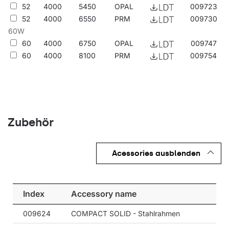
52
4000
5450
OPAL
009723
52
4000
6550
PRM
009730
60W
60
4000
6750
OPAL
009747
60
4000
8100
PRM
009754
Zubehör
Acessories ausblenden
Index
Accessory name
009624
COMPACT SOLID - Stahlrahmen