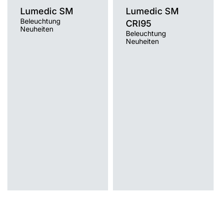
Lumedic SM
Lumedic SM
Beleuchtung
CRI95
Neuheiten
Beleuchtung
Neuheiten
Farbtemperatur [K]
Farbtemperatur [K]
3000K, 4000K
3000K, 4000K
Montage
Montage
Einbau
Einbau
Typ Diffusor
Typ Diffusor
OPAL PRM
OPAL PRM