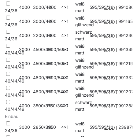
weiß
4000
3000/4200
HE
4x1
595/595/36
991080
24/36
matt
weiß
4000
3000/4200
HE
4x1
595/595/36
991165
24/36
glänzend
schwarz
4000
2200/3000
HE
4x1
595/595/36
991240
24/36
matt
weiß
3000
4500/4900/5050
HE
4x1
595/595/36
991349
40/44/49
matt
weiß
3000
4500/4900/5050
HE
4x1
595/595/36
991219
40/44/49
glänzend
weiß
4000
4800/5200/5400
HE
4x1
595/595/36
991332
40/44/49
matt
weiß
4000
4800/5200/5400
HE
4x1
595/595/36
991202
40/44/49
glänzend
schwarz
4000
3500/3750/3900
HE
4x1
595/595/36
991288
40/44/49
matt
Einbau
weiß
3000
2850/3950
HE
4x1
595/595/32
239878
24/36
matt