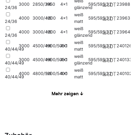
weiß
3000
2850/3950
HE
4x1
595/595/32
239885
24/36
glänzend
weiß
4000
3000/4200
HE
4x1
595/595/32
239632
24/36
matt
weiß
4000
3000/4200
HE
4x1
595/595/32
239649
24/36
glänzend
weiß
3000
4500/4900/5050
HE
4x1
595/595/32
240126
40/44/49
matt
weiß
3000
4500/4900/5050
HE
4x1
595/595/32
240133
40/44/49
glänzend
weiß
4000
4800/5200/5400
HE
4x1
595/595/32
240102
40/44/49
matt
weiß
4000
4800/5200/5400
HE
4x1
595/595/32
240119
40/44/49
glänzend
Mehr zeigen ↓
Hänge-/abgehängt
weiß
3000
2850/3950
HE
4x1
595/595/38
239953
24/36
matt
weiß
3000
2850/3950
HE
4x1
595/595/38
239960
24/36
glänzend
schwarz