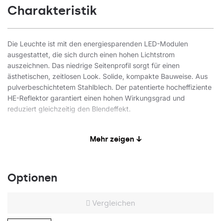
Charakteristik
Die Leuchte ist mit den energiesparenden LED-Modulen
ausgestattet, die sich durch einen hohen Lichtstrom
auszeichnen. Das niedrige Seitenprofil sorgt für einen
ästhetischen, zeitlosen Look. Solide, kompakte Bauweise. Aus
pulverbeschichtetem Stahlblech. Der patentierte hocheffiziente
HE-Reflektor garantiert einen hohen Wirkungsgrad und
reduziert gleichzeitig den Blendeffekt.
Verfügbare Montagevarianten: Aufputzmontage,
Mehr zeigen ↓
Aufputzmontage auf Neodym-Magneten (Magnetver. / N-
MAG), Unterputzmontage in Modul- oder KG-Decken (mittels
Adapter) oder Aufhängung. In der Aufputzversion wurden
Lösungen verwendet, die die Geschwindigkeit und Sicherheit
Optionen
der Installation beeinflussen. Zudem verkürzen die Varianten
mit Neodym-Magneten die Montagezeit der Aufputzvarianten
Vergleichen
auf ein absolutes Minimum.