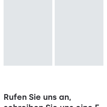
3000K, 4000K
3000K, 4000K
Montage
Montage
Einbau
Einbau
Typ Diffusor
Typ Diffusor
OPAL PRM
OPAL PRM
Rufen Sie uns an,