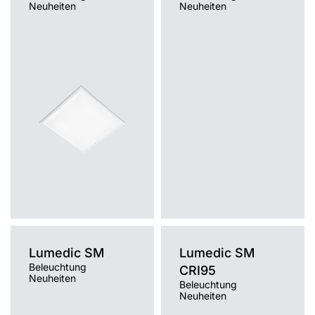
Neuheiten
Neuheiten
Lichtquelle
Lichtquelle
LED
LED
Montage
Montage
Einbau, Anbau, Hänge-/abgehängt
Einbau
Typ Diffusor
Typ Diffusor
PRM, MAT
PRM, MAT
Lumedic SM
Lumedic SM
Beleuchtung
CRI95
Neuheiten
Beleuchtung
Neuheiten
Farbtemperatur [K]
Farbtemperatur [K]