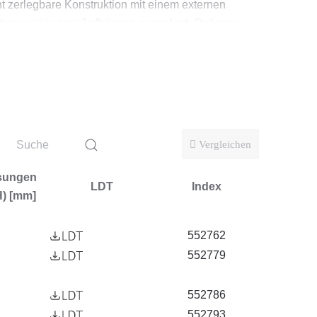
t zerlegbare Konstruktion mit einem externen
tage sowie zum Aufhängen ausgelegt. Optionen:
chtigkeit konzipiert. Die Leuchte wird besonders
Vergleichen
ensmittel-, Pharma- und Kosmetikindustrie)
sungen
LDT
Index
H) [mm]
552762
552779
552786
552793