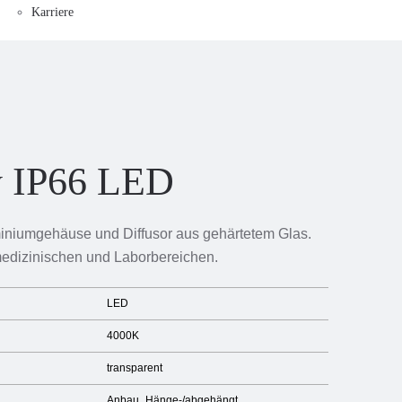
Karriere
y IP66 LED
miniumgehäuse und Diffusor aus gehärtetem Glas.
medizinischen und Laborbereichen.
LED
4000K
transparent
Anbau
Hänge-/abgehängt