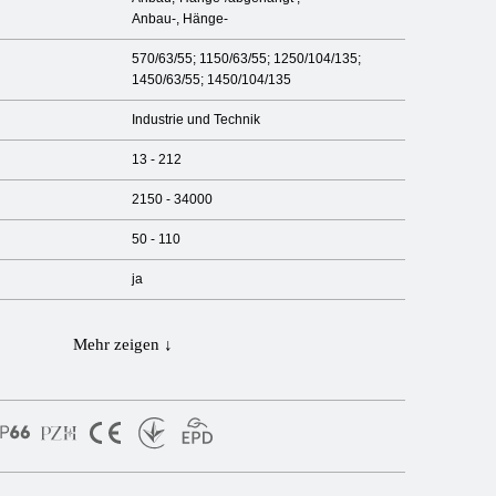
Anbau-, Hänge-
570/63/55; 1150/63/55; 1250/104/135;
1450/63/55; 1450/104/135
Industrie und Technik
13 - 212
2150 - 34000
50 - 110
ja
Mehr zeigen ↓