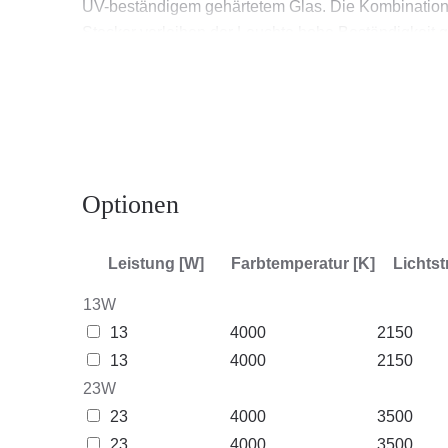
UV-beständigem gehärtetem Glas. Die Kombination v
Stecker verleihen der Leuchte hohe Beständigkei
beliebige RAL-Farbe.
Industry IP66 LED - Anwendung
Die multifunktionale LED-Leuchte ist für den Einsa
Optionen
für den Einsatz in Räumen für medizinische und La
empfohlen.
Leistung [W]
Farbtemperatur [K]
Lichtst
Andere Produkte aus der Industry LED-Familie
13W
13
4000
2150
13
4000
2150
23W
23
4000
3500
23
4000
3500