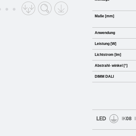
Maße [mm]
Anwendung
Leistung [W]
Lichtstrom [lm]
Abstrahl- winkel [°]
DIMM DALI