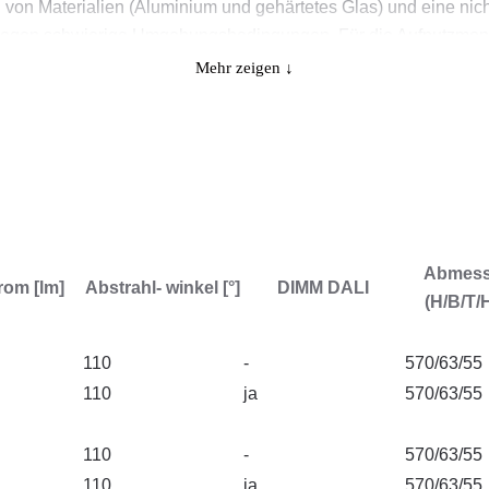
on Materialien (Aluminium und gehärtetes Glas) und eine nich
t gegen schwierige Umgebungsbedingungen. Für die Aufputzmon
Mehr zeigen ↓
sbereiche
tz in Bereichen mit hohen Anforderungen an Staub- und Wasserdi
borzwecke sowie in Industriegebäuden (insbesondere in der Leb
Abmes
rom [lm]
Abstrahl- winkel [°]
DIMM DALI
(H/B/T/
110
-
570/63/55
110
ja
570/63/55
110
-
570/63/55
110
ja
570/63/55