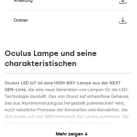
Anleitung
Ordner
Oculus Lampe und seine
charakteristischen
Oculus LED IoT ist eine HIGH-BAY-Lampe aus der NEXT
GEN-Linie
, die eine neue Generation von Lampen für die LED-
Technologie darstellt. Das von Grund auf entworfene Gehäuse,
das aus Aluminiumdruckguss hergestellt pulverlackiert wird,
nutzt natürliche Prozesse der Konduktion und Konvektion, die
sich positiv auf den Wärmehaushalt der Lampe auswirken. Die
Gehäuseform mit integriertem, effektivem Radiator und
hochwertigen Materialien sorgt für eine maximale
Mehr zeigen ↓
Wärmeableitung des LED Moduls. Die vom Körper getrennte