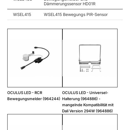
der Lichtquelle.
Dämmerungssensor HD01R
WSEL415
WSEL415 Bewegungs PIR-Sensor
Anwendungsbereiche Oculus LED
Oculus LED Lampe ist für die Hänge-Montage
(mit Ketten,
Seilen usw.) im Innen- und Außenbereich vorgesehen.
Funktioniert hervorragend in Fabriken und Produktionshallen
sowie in großen Lagern und Logistikzentren. Wir ermutigen Sie,
sich eine andere
Projektbeleuchtung
anzusehen.
OCULUS LED - RCR
OCULUS LED - Universel-
Bewegungsmelder (964244)
Halterung (964886) -
mangelnde Kompatibilität mit
Dali Version 294W (964886)