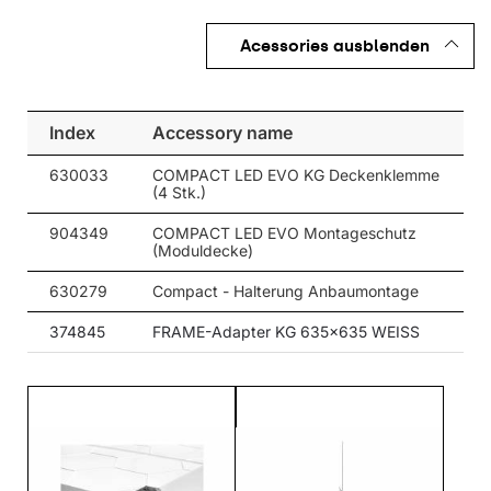
Compact LED Hygienic IoT ist für Räume konzipiert, die einen
Acessories ausblenden
besonderen Schutz vor Krankheitserregern erfordern, z.B.
Krankenhäuser, Patientenzimmer, Arztpraxen. Die Leuchte ist
gemäß CLEANROOM ISO 14644-1:2015 als geeignet für den
Index
Accessory name
Einsatz in Reinräumen mit einer angegebenen
Luftreinheitsklasse von ISO 3 - 9 zertifiziert.
630033
COMPACT LED EVO KG Deckenklemme
(4 Stk.)
Andere Produkte aus der Compact LED-Familie
904349
COMPACT LED EVO Montageschutz
(Moduldecke)
630279
Compact - Halterung Anbaumontage
374845
FRAME-Adapter KG 635x635 WEISS