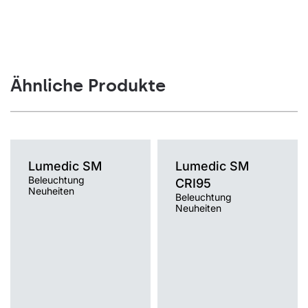
Ähnliche Produkte
Lumedic SM
Lumedic SM
Beleuchtung
CRI95
Neuheiten
Beleuchtung
Neuheiten
Farbtemperatur [K]
Farbtemperatur [K]
3000K, 4000K
3000K, 4000K
Montage
Montage
Einbau
Einbau
Typ Diffusor
Typ Diffusor
OPAL PRM
OPAL PRM