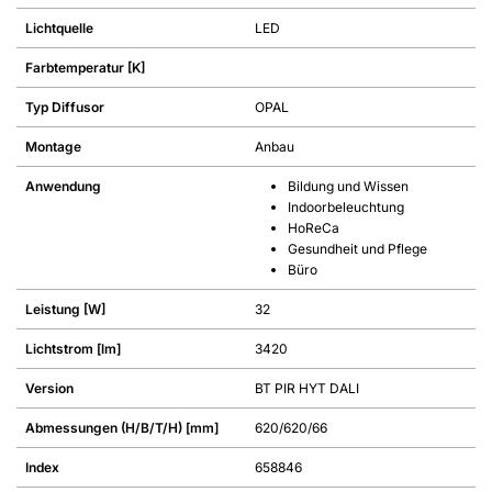
Lichtquelle
LED
Farbtemperatur [K]
Typ Diffusor
OPAL
Montage
Anbau
Anwendung
Bildung und Wissen
Indoorbeleuchtung
HoReCa
Gesundheit und Pflege
Büro
Leistung [W]
32
Lichtstrom [lm]
3420
Version
BT PIR HYT DALI
Abmessungen (H/B/T/H) [mm]
620/620/66
Index
658846