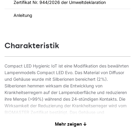
Zertifikat Nr. 944/2026 der Umweltdeklaration
Anleitung
Charakteristik
Compact LED Hygienic IoT ist eine Modifikation des bewährten
Lampenmodells Compact LED Evo. Das Material von Diffusor
und Gehäuse wurde mit Silberionen bereichert (2%).
Silberionen hemmen wirksam die Entwicklung von
Krankheitserregern auf der Lampenoberfläche und reduzieren
ihre Menge (>99%) während des 24-stündigen Kontakts. Die
Wirksamkeit der Reduzierung der Krankheitserreger wird vom
BIOMASTER Zertifikat bestätigt. Das Gehäuse und
insbesondere der Diffusor hat im Vergleich zum Standard
Mehr zeigen ↓
Compact LED Evo einen leicht strohfarbenen Farbton durch die
Zugabe von Silberionen in den Kunststoff.