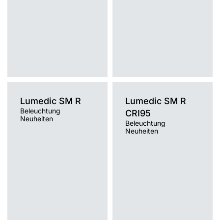
Lumedic SM R
Lumedic SM R
Beleuchtung
CRI95
Neuheiten
Beleuchtung
Neuheiten
Farbtemperatur [K]
Farbtemperatur [K]
3000K, 4000K
3000K, 4000K
Montage
Montage
Einbau
Einbau
Typ Diffusor
Typ Diffusor
OPAL PRM
OPAL PRM