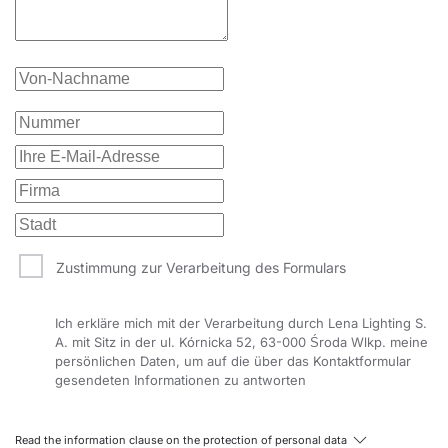
15
3000
1600
PRM
schwarz
ja
-
-
-
IP44
Anbau
300/85
41529
15
3000
1600
PRM
weiss
ja
-
-
-
IP44
Anbau
300/85
41531
15
4000
3200
OPAL
schwarz
-
-
-
-
IP44
Anbau
300/85
41500
28
4000
3200
OPAL
weiss
-
-
-
-
IP44
Anbau
300/85
41502
28
4000
3200
OPAL
schwarz
ja
-
-
-
IP44
Anbau
300/85
41504
28
Zustimmung zur Verarbeitung des Formulars
4000
3200
OPAL
weiss
ja
-
-
-
IP44
Anbau
300/85
41506
28
4000
3200
PRM
schwarz
-
-
-
-
IP44
Anbau
300/85
41508
Ich erkläre mich mit der Verarbeitung durch Lena Lighting S.
28
A. mit Sitz in der ul. Kórnicka 52, 63-000 Środa Wlkp. meine
persönlichen Daten, um auf die über das Kontaktformular
4000
3200
PRM
weiss
-
-
-
-
IP44
Anbau
300/85
41510
28
gesendeten Informationen zu antworten
4000
3200
PRM
schwarz
ja
-
-
-
IP44
Anbau
300/85
41512
28
Read the information clause on the protection of personal data