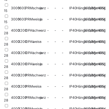
3000
1600
PRM
schwarz
ja
-
-
-
IP40
Hänge-/abgehängt
300/85
41561
15
3000
1600
PRM
weiss
ja
-
-
-
IP40
Hänge-/abgehängt
300/85
41563
15
4000
3200
OPAL
schwarz
-
-
-
-
IP40
Hänge-/abgehängt
300/85
41532
28
4000
3200
OPAL
weiss
-
-
-
-
IP40
Hänge-/abgehängt
300/85
41534
28
4000
3200
OPAL
schwarz
ja
-
-
-
IP40
Hänge-/abgehängt
300/85
41536
28
4000
3200
OPAL
weiss
ja
-
-
-
IP40
Hänge-/abgehängt
300/85
41538
28
4000
3200
PRM
schwarz
-
-
-
-
IP40
Hänge-/abgehängt
300/85
41540
28
4000
3200
PRM
weiss
-
-
-
-
IP40
Hänge-/abgehängt
300/85
41542
28
4000
3200
PRM
schwarz
ja
-
-
-
IP40
Hänge-/abgehängt
300/85
41544
28
4000
3200
PRM
weiss
ja
-
-
-
IP40
Hänge-/abgehängt
300/85
41546