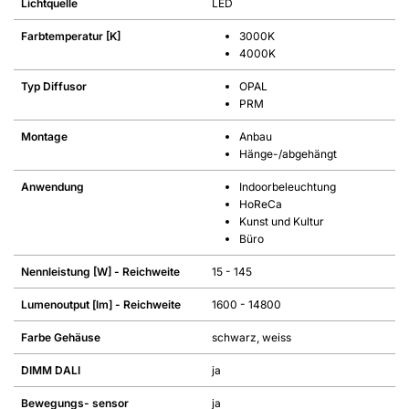
Lichtquelle
LED
Farbtemperatur [K]
3000K
4000K
Typ Diffusor
OPAL
PRM
Montage
Anbau
Hänge-/abgehängt
Anwendung
Indoorbeleuchtung
HoReCa
Kunst und Kultur
Büro
Nennleistung [W] - Reichweite
15 - 145
Lumenoutput [lm] - Reichweite
1600 - 14800
Farbe Gehäuse
schwarz, weiss
DIMM DALI
ja
Bewegungs- sensor
ja