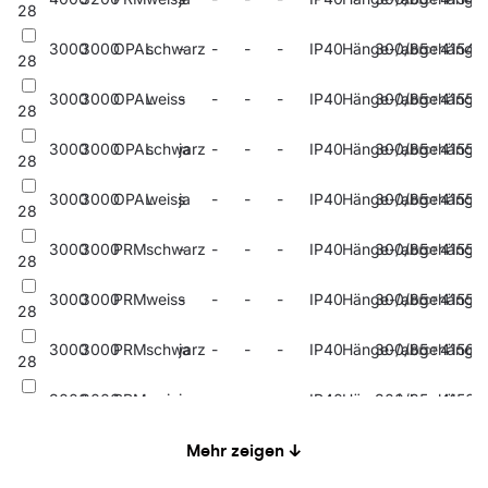
28
3000
3000
OPAL
schwarz
-
-
-
-
IP40
Hänge-/abgehängt
300/85
41548
28
3000
3000
OPAL
weiss
-
-
-
-
IP40
Hänge-/abgehängt
300/85
41550
28
3000
3000
OPAL
schwarz
ja
-
-
-
IP40
Hänge-/abgehängt
300/85
41552
28
3000
3000
OPAL
weiss
ja
-
-
-
IP40
Hänge-/abgehängt
300/85
41554
28
3000
3000
PRM
schwarz
-
-
-
-
IP40
Hänge-/abgehängt
300/85
41556
28
3000
3000
PRM
weiss
-
-
-
-
IP40
Hänge-/abgehängt
300/85
41558
28
3000
3000
PRM
schwarz
ja
-
-
-
IP40
Hänge-/abgehängt
300/85
41560
28
3000
3000
PRM
weiss
ja
-
-
-
IP40
Hänge-/abgehängt
300/85
41562
28
1100-
Mehr zeigen ↓
11-
3000
OPAL
weiss
ja
-
-
-
IP40
Hänge-/abgehängt
400/86
27478
2050
22