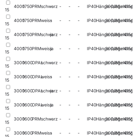
4000
1750
PRM
schwarz
-
-
-
-
IP40
Hänge-/abgehängt
300/85
41541
15
4000
1750
PRM
weiss
-
-
-
-
IP40
Hänge-/abgehängt
300/85
41543
15
4000
1750
PRM
schwarz
ja
-
-
-
IP40
Hänge-/abgehängt
300/85
41545
15
4000
1750
PRM
weiss
ja
-
-
-
IP40
Hänge-/abgehängt
300/85
41547
15
3000
1600
OPAL
schwarz
-
-
-
-
IP40
Hänge-/abgehängt
300/85
41549
15
3000
1600
OPAL
weiss
-
-
-
-
IP40
Hänge-/abgehängt
300/85
41551
15
3000
1600
OPAL
schwarz
ja
-
-
-
IP40
Hänge-/abgehängt
300/85
41553
15
3000
1600
OPAL
weiss
ja
-
-
-
IP40
Hänge-/abgehängt
300/85
41555
15
3000
1600
PRM
schwarz
-
-
-
-
IP40
Hänge-/abgehängt
300/85
41557
15
3000
1600
PRM
weiss
-
-
-
-
IP40
Hänge-/abgehängt
300/85
41559
15