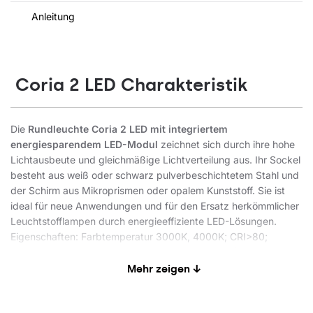
Anleitung
Coria 2 LED Charakteristik
Die
Rundleuchte Coria 2 LED mit integriertem
energiesparendem LED-Modul
zeichnet sich durch ihre hohe
Lichtausbeute und gleichmäßige Lichtverteilung aus. Ihr Sockel
besteht aus weiß oder schwarz pulverbeschichtetem Stahl und
der Schirm aus Mikroprismen oder opalem Kunststoff. Sie ist
ideal für neue Anwendungen und für den Ersatz herkömmlicher
Leuchtstofflampen durch energieeffiziente LED-Lösungen.
Eigenschaften: Farbtemperatur 3000K, 4000K; CRI>80;
Lebensdauer der LED-Module 100.000 Stunden (L70B50) ta =
25°C; Pendel- oder Anbauversion..
Mehr zeigen ↓