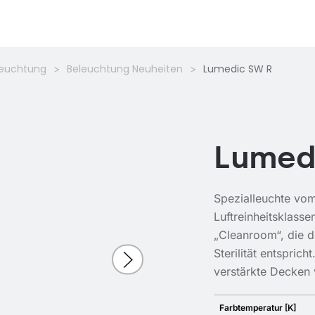
leuchtung
Beleuchtung Neuheiten
Lumedic SW R
Lumed
Spezialleuchte vo
Luftreinheitsklas
„Cleanroom“, die 
Sterilität entspric
verstärkte Decken
Farbtemperatur [K]