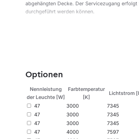
abgehängten Decke. Der Servicezugang erfolgt v
durchgeführt werden können.
Die Front der Leuchte besteht aus Aluminium u
Blenden (Glas / Opal / PRM) ermöglicht die Au
diffusem Licht bis hin zu präzisen gerichteten L
Anwendungsbereiche
Optionen
• Labore (mikrobiologische, pharmazeutische, 
• Krankenhäuser (Operationssäle, Intensivstatio
Nennleistung
Farbtemperatur
Lichtstrom [
• Lebensmittel- und Pharmaindustrie,
der Leuchte [W]
[K]
• Reinräume in der Elektronik- und Halbleiterfert
47
3000
7345
47
3000
7345
47
3000
7345
47
4000
7597