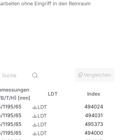
rbeiten ohne Eingriff in den Reinraum
ienbeständigem Hartglas. Das System modularer
endungsanforderungen – von gleichmäßigem,
rstärkte Decken vorgesehen.
Vergleichen
bmessungen
LDT
Index
/B/T/H) [mm]
/1195/65
494024
/1195/65
494031
/1195/65
495373
/1195/65
494000