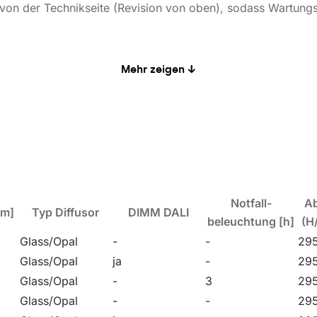
on der Technikseite (Revision von oben), sodass Wartungsa
nd 4 mm starkem, schlagfestem (Klasse IK09) und chemikal
Mehr zeigen ↓
swahl der geeigneten optischen Eigenschaften je nach Anw
ichtverteilungen. Die Version SW R ist für den Einbau in ve
chemische),
nen, Diagnoselabore),
Notfall-
A
lm]
Typ Diffusor
DIMM DALI
beleuchtung [h]
(H
igung.
Glass/Opal
-
-
295
Glass/Opal
ja
-
295
Glass/Opal
-
3
295
Glass/Opal
-
-
295