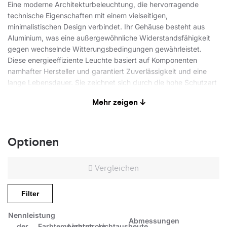
Eine moderne Architekturbeleuchtung, die hervorragende
technische Eigenschaften mit einem vielseitigen,
minimalistischen Design verbindet. Ihr Gehäuse besteht aus
Aluminium, was eine außergewöhnliche Widerstandsfähigkeit
gegen wechselnde Witterungsbedingungen gewährleistet.
Diese energieeffiziente Leuchte basiert auf Komponenten
namhafter Hersteller und garantiert Zuverlässigkeit und eine
lange Lebensdauer. Sie zeichnet sich durch die hohe Schutzart
IP66 aus, was vollständigen Schutz vor Staub und Strahlwasser
Mehr zeigen ↓
bedeutet. Die durchdachte Konstruktion gewährleistet eine sehr
einfache Montage.
Anwendungsbereiche
Optionen
Vergleichen
Eine Außenleuchte, die für die effektvolle Beleuchtung von
Fassaden sowie für die Gestaltung einzigartiger
Filter
Lichtarrangements und -effekte an Gebäudefassaden
konzipiert ist. Dank ihrer minimalistischen Form fügt sie sich
Nennleistung
perfekt in den Stil fast jedes Gebäudes ein und stellt eine
Abmessungen
der
Farbtemperatur
Lichtstrom
Lichtausbeute