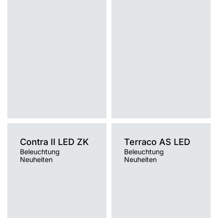
Montage
Montage
Anbau
Anbau, Hänge-/abgehängt
Typ Diffusor
Typ Diffusor
OPAL
OPAL
Contra II LED ZK
Terraco AS LED
Beleuchtung
Beleuchtung
Neuheiten
Neuheiten
Lichtquelle
LED
Lichtquelle
Montage
LED, Traditionell
Einbau
Montage
Typ Diffusor