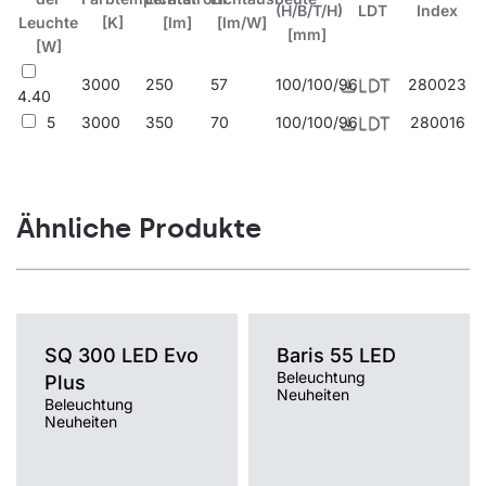
attraktive dekorative Lösung dar, die die Architektur des
(H/B/T/H)
LDT
Index
Leuchte
[K]
[lm]
[lm/W]
beleuchteten Bauwerks subtil oder dynamisch unterstreicht. Sie
[mm]
[W]
eignet sich ideal sowohl für moderne Wohngebäude als auch
für Fassaden von Gewerbe- oder Bürogebäuden.
3000
250
57
100/100/96
280023
4.40
5
3000
350
70
100/100/96
280016
Ähnliche Produkte
SQ 300 LED Evo
Baris 55 LED
Beleuchtung
Plus
Neuheiten
Beleuchtung
Neuheiten
Farbtemperatur [K]
Farbtemperatur [K]
3000K, 4000K
3000K, 4000K
Lichtquelle
Lichtquelle
LED
LED