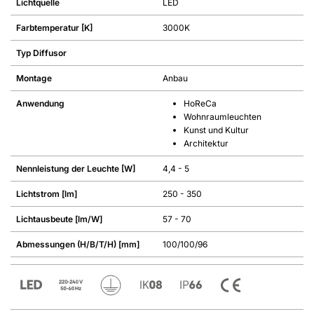
Lichtquelle
LED
Farbtemperatur [K]
3000K
Typ Diffusor
Montage
Anbau
Anwendung
HoReCa
Wohnraumleuchten
Kunst und Kultur
Architektur
Nennleistung der Leuchte [W]
4,4 - 5
Lichtstrom [lm]
250 - 350
Lichtausbeute [lm/W]
57 - 70
Abmessungen (H/B/T/H) [mm]
100/100/96