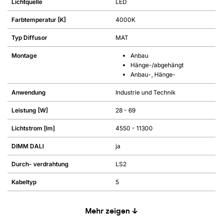
Lichtquelle
LED
Farbtemperatur [K]
4000K
Typ Diffusor
MAT
Montage
Anbau
Hänge-/abgehängt
Anbau-, Hänge-
Anwendung
Industrie und Technik
Leistung [W]
28 - 69
Lichtstrom [lm]
4550 - 11300
DIMM DALI
ja
Durch- verdrahtung
LS2
Kabeltyp
5
Mehr zeigen ↓