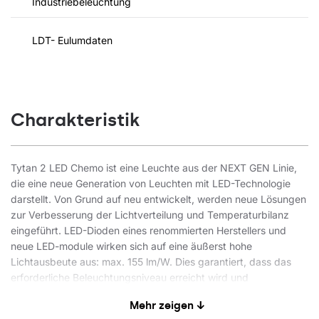
Industriebeleuchtung
LDT- Eulumdaten
Charakteristik
Tytan 2 LED Chemo ist eine Leuchte aus der NEXT GEN Linie,
die eine neue Generation von Leuchten mit LED-Technologie
darstellt. Von Grund auf neu entwickelt, werden neue Lösungen
zur Verbesserung der Lichtverteilung und Temperaturbilanz
eingeführt. LED-Dioden eines renommierten Herstellers und
neue LED-module wirken sich auf eine äußerst hohe
Lichtausbeute aus: max. 155 lm/W. Dies garantiert, dass das
erforderliche Beleuchtungsniveau erreicht wird und
Energieeinsparungen bis zu 68 % erzielt werden. Die Leuchte
Mehr zeigen ↓
verwendet eine Lösung, die auf der Integration des Diffusors