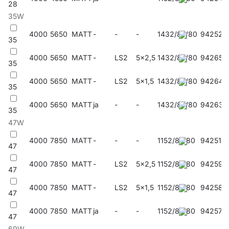
28
Anwendungsbereiche
35W
4000
5650
MATT
-
-
-
1432/85/80
942525
35
Die multifunktionale LED-Leuchte ist für den Einsatz in
4000
5650
MATT
-
LS2
5x2,5
1432/85/80
942655
Bereichen mit hohen Anforderungen an Staub- und
35
Wasserdichtigkeit konzipiert. Besonders empfohlen für: -
Gebäude, in denen Nutztiere gehalten werden; - Räume, in
4000
5650
MATT
-
LS2
5x1,5
1432/85/80
942648
35
denen medizinisch-chemische Desinfektionsmittel verwendet
werden.
4000
5650
MATT
ja
-
-
1432/85/80
942631
35
47W
Siehe unseren
Film Tytan 2 LED - IP66 Industriebeleuchtung
4000
7850
MATT
-
-
-
1152/85/80
942518
Andere Produkte aus der Tytan LED-Familie
47
4000
7850
MATT
-
LS2
5x2,5
1152/85/80
942594
Lesen Sie mehr
über die ökologische Industriebeleuchtung
47
Tytan 2 LED
4000
7850
MATT
-
LS2
5x1,5
1152/85/80
942587
47
4000
7850
MATT
ja
-
-
1152/85/80
942570
47
69W