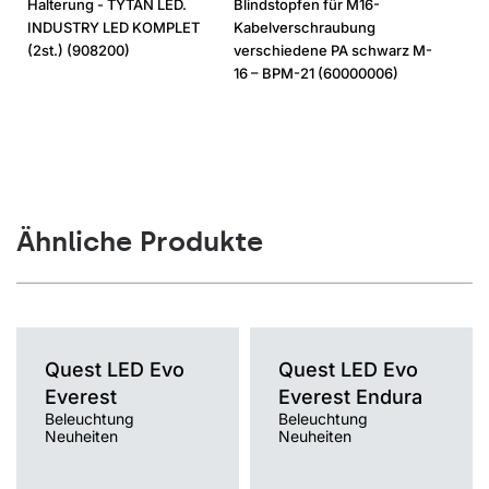
Halterung - TYTAN LED.
Blindstopfen für M16-
INDUSTRY LED KOMPLET
Kabelverschraubung
(2st.) (908200)
verschiedene PA schwarz M-
16 – BPM-21 (60000006)
Ähnliche Produkte
Quest LED Evo
Quest LED Evo
Everest
Everest Endura
Beleuchtung
Beleuchtung
Farbtemperatur [K]
Neuheiten
Neuheiten
Farbtemperatur [K]
3000K, 4000K, 5000K, 5700K,
4000K
6500K
Lichtquelle
Lichtquelle