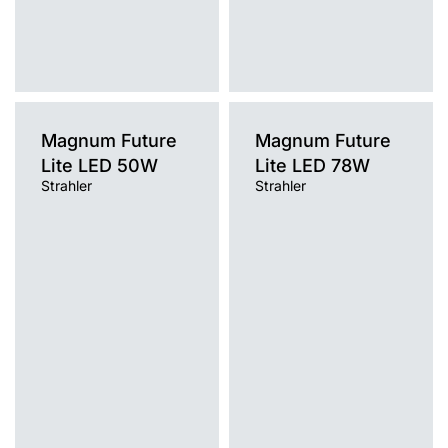
Magnum Future
Magnum Future
Lite LED 50W
Lite LED 78W
Strahler
Strahler
Farbtemperatur [K]
Farbtemperatur [K]
4000K
4000K
Lichtquelle
Lichtquelle
LED
LED