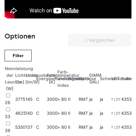
Optionen
Vergleichen
Filter
Nennleistung
Farb-
der
Lichtstrom
Lichtausbeute
Farbtemperatur
DIMM
Energieeffizienzklasse
wiedergabe-
Schutzklasse
Optik
Scherenschalter
LDT
Index
Leuchte
[lm]
[lm/W]
[K]
DALI
index
[W]
3775
145
C
3000
> 80
II
RM7
ja
ja
43535
26
4625
140
C
3000
> 80
II
RM7
ja
ja
43536
33
5350
137
C
3000
> 80
II
RM7
ja
ja
43537
39