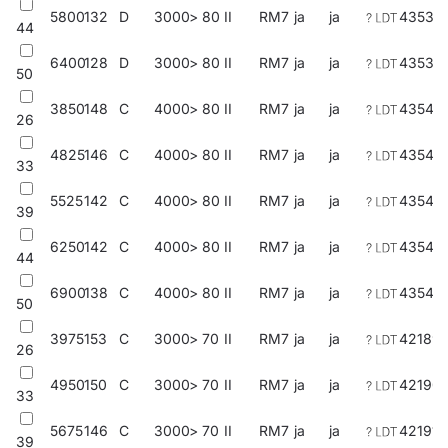
5800
132
D
3000
> 80
II
RM7
ja
ja
43538
44
6400
128
D
3000
> 80
II
RM7
ja
ja
43539
50
3850
148
C
4000
> 80
II
RM7
ja
ja
43541
26
4825
146
C
4000
> 80
II
RM7
ja
ja
43542
33
5525
142
C
4000
> 80
II
RM7
ja
ja
43543
39
6250
142
C
4000
> 80
II
RM7
ja
ja
43544
44
6900
138
C
4000
> 80
II
RM7
ja
ja
43545
50
3975
153
C
3000
> 70
II
RM7
ja
ja
421891
26
4950
150
C
3000
> 70
II
RM7
ja
ja
42190
33
5675
146
C
3000
> 70
II
RM7
ja
ja
421914
39