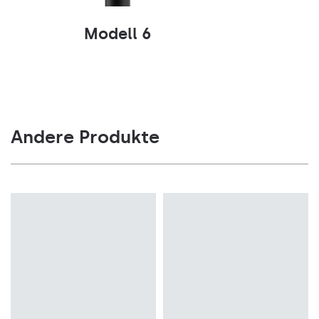
Modell 6
Andere Produkte
Farbtemperatur [K]
Farbtemperatur [K]
4000K
2700K, 3000K, 4000K, 5700K
Lichtquelle
Lichtquelle
LED
LED
Montage
Montage