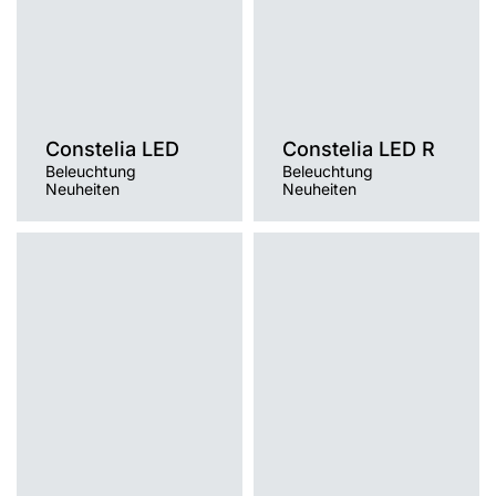
Giebel-
Giebel-
Typ Diffusor
Typ Diffusor
transparent
transparent
Constelia LED
Constelia LED R
Beleuchtung
Beleuchtung
Neuheiten
Neuheiten
Farbtemperatur [K]
Farbtemperatur [K]
4000K
4000K
Lichtquelle
Lichtquelle
LED
LED
Montage
Montage
auf einem Fundament
auf einem Fundament