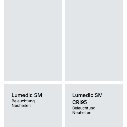
Lichtquelle
Lichtquelle
LED
LED
Montage
Montage
Einbau, Anbau, Hänge-/abgehängt
Einbau
Typ Diffusor
Typ Diffusor
PRM, MAT
PRM, MAT
Lumedic SM
Lumedic SM
Beleuchtung
CRI95
Neuheiten
Beleuchtung
Neuheiten
Farbtemperatur [K]
Farbtemperatur [K]
3000K, 4000K
3000K, 4000K