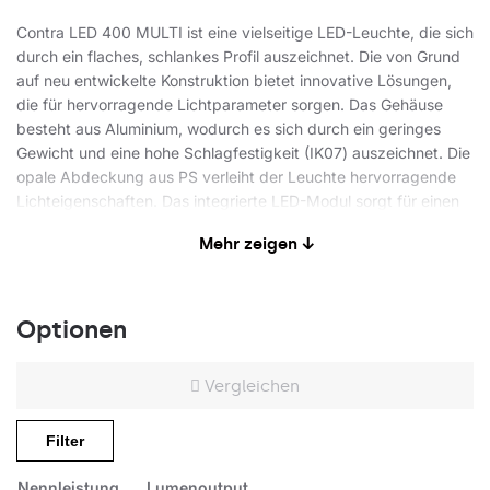
Contra LED 400 MULTI ist eine vielseitige LED-Leuchte, die sich
durch ein flaches, schlankes Profil auszeichnet. Die von Grund
auf neu entwickelte Konstruktion bietet innovative Lösungen,
die für hervorragende Lichtparameter sorgen. Das Gehäuse
besteht aus Aluminium, wodurch es sich durch ein geringes
Gewicht und eine hohe Schlagfestigkeit (IK07) auszeichnet. Die
opale Abdeckung aus PS verleiht der Leuchte hervorragende
Lichteigenschaften. Das integrierte LED-Modul sorgt für einen
geringen Stromverbrauch und bietet alle Vorteile moderner
Mehr zeigen ↓
LED-Leuchten. Das multifunktionale LED-Netzteil ermöglicht
über einen integrierten Schalter die Auswahl zwischen 4
Helligkeitsstufen. Es ist auch eine Version mit DALI-Netzteil
erhältlich, die die Integration in Lichtsteuerungssysteme sowie
Optionen
eine stufenlose Regulierung der Lichtintensität ermöglicht.
Vergleichen
Anwendungsbereiche
Filter
Aufputzleuchte für die Decken- oder Wandmontage, für den
Nennleistung
Lumenoutput