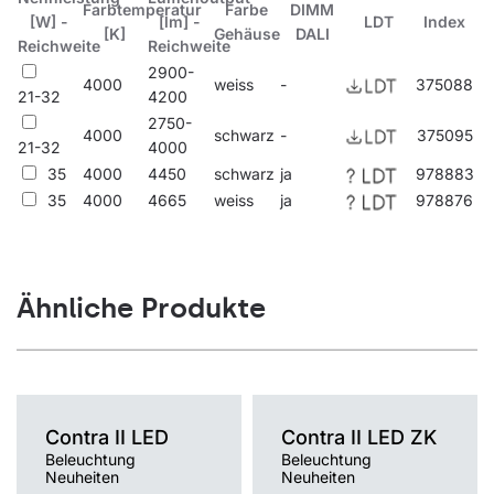
Innenbereich.
Farbtemperatur
Farbe
DIMM
[W] -
[lm] -
LDT
Index
[K]
Gehäuse
DALI
Reichweite
Reichweite
2900-
4000
weiss
-
375088
21-32
4200
2750-
4000
schwarz
-
375095
21-32
4000
35
4000
4450
schwarz
ja
978883
35
4000
4665
weiss
ja
978876
Ähnliche Produkte
Contra II LED
Contra II LED ZK
Beleuchtung
Beleuchtung
Neuheiten
Neuheiten