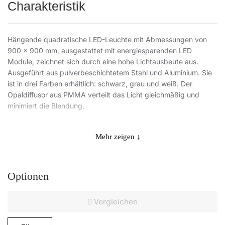
Charakteristik
Hängende quadratische LED-Leuchte mit Abmessungen von
900 x 900 mm, ausgestattet mit energiesparenden LED
Module, zeichnet sich durch eine hohe Lichtausbeute aus.
Ausgeführt aus pulverbeschichtetem Stahl und Aluminium. Sie
ist in drei Farben erhältlich: schwarz, grau und weiß. Der
Opaldiffusor aus PMMA verteilt das Licht gleichmäßig und
minimiert die Blendung.
Anwendungsbereiche
Mehr zeigen ↓
Eine vielseitige LED-Leuchte für: repräsentative Gebäude,
Optionen
Bahnhofshallen, Wartezimmer, Einkaufszentren,
Eingangsbereiche für öffentliche Gebäude.
Vergleichen