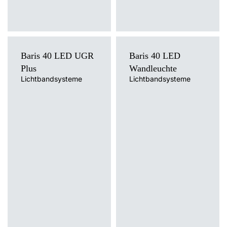
Baris 40 LED UGR
Baris 40 LED
Plus
Wandleuchte
Lichtbandsysteme
Lichtbandsysteme
Farbtemperatur [K]
Farbtemperatur [K]
3000K, 4000K
3000K, 4000K
Lichtquelle
Lichtquelle
LED
LED
Montage
Montage
Anbau, Hänge-/abgehängt
Anbau, Wandmontage
Typ Diffusor
Typ Diffusor
transparent
OPAL, PRM