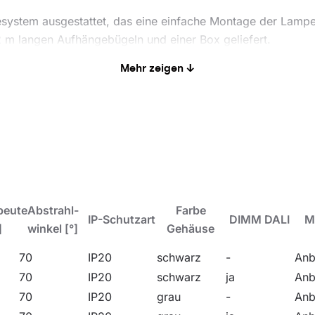
esystem ausgestattet, das eine einfache Montage der Lampe 
2 m langen Aufhängebügeln und einer Box geliefert.
Mehr zeigen ↓
esonders als Quelle der Hauptbeleuchtung zur Förderung der
chkeit der Zusammenarbeit mit externen Lichtsteuersyste
Klasse mit besonderem Schwerpunkt auf repräsentative Rä
beute
Abstrahl-
Farbe
IP-Schutzart
DIMM DALI
M
]
winkel [°]
Gehäuse
70
IP20
schwarz
-
Anb
70
IP20
schwarz
ja
Anb
70
IP20
grau
-
Anb