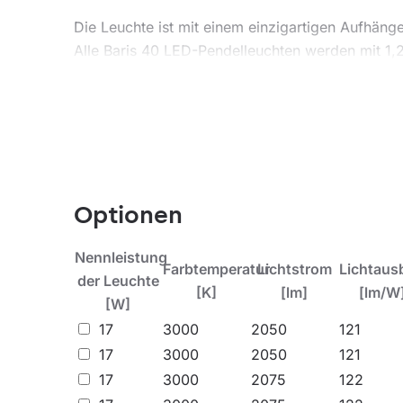
Die Leuchte ist mit einem einzigartigen Aufhäng
Alle Baris 40 LED-Pendelleuchten werden mit 1,
Anwendungsbereiche
Die Lampe ist für den Inneneinsatz bestimmt. B
die energiesparenden LED-Module und die Mögli
den Einsatz in modernen Bürogebäuden der A+-
Optionen
Nennleistung
Farbtemperatur
Lichtstrom
Lichtaus
der Leuchte
[K]
[lm]
[lm/W
[W]
17
3000
2050
121
17
3000
2050
121
17
3000
2075
122