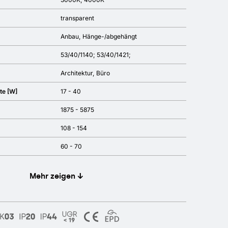
transparent
Anbau
Hänge-/abgehängt
53/40/1140; 53/40/1421;
Architektur
Büro
te [W]
17 - 40
1875 - 5875
108 - 154
60 - 70
Mehr zeigen ↓