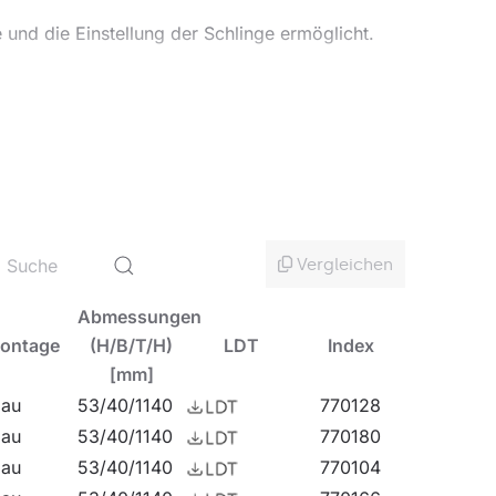
und die Einstellung der Schlinge ermöglicht.
 Büroarbeit empfohlen. Das einzigartige Design,
men im DALI-Standard machen diese Lampe für
ume geeignet.
Vergleichen
Abmessungen
ontage
(H/B/T/H)
LDT
Index
[mm]
au
53/40/1140
770128
au
53/40/1140
770180
au
53/40/1140
770104