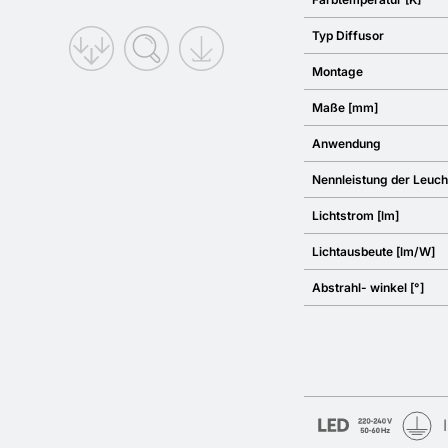
Typ Diffusor
Montage
Maße [mm]
Anwendung
Nennleistung der Leuch
Lichtstrom [lm]
Lichtausbeute [lm/W]
Abstrahl- winkel [°]