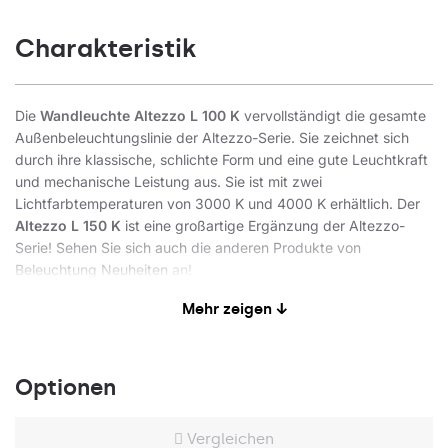
Charakteristik
Die
Wandleuchte Altezzo L 100 K
vervollständigt die gesamte
Außenbeleuchtungslinie der Altezzo-Serie. Sie zeichnet sich
durch ihre klassische, schlichte Form und eine gute Leuchtkraft
und mechanische Leistung aus. Sie ist mit zwei
Lichtfarbtemperaturen von 3000 K und 4000 K erhältlich. Der
Altezzo L 150 K
ist eine großartige Ergänzung der Altezzo-
Serie! Sehen Sie sich auch die anderen Produkte von
Beleuchtung Neuheiten
an!
Mehr zeigen ↓
Anwendung
Optionen
Die hohe Dichtigkeit (IP65) und Schlagfestigkeit (IK08) der
Wandleuchte ermöglicht den Einsatz im Freien. Sie wird sich als
Beleuchtung für Fassaden und Gebäudeumfeld bewähren.
Vergleichen