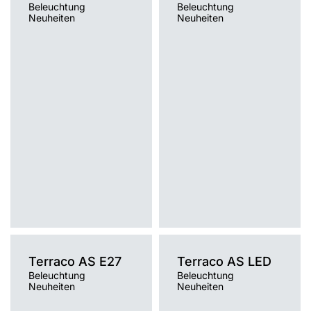
Beleuchtung
Beleuchtung
Neuheiten
Neuheiten
Farbtemperatur [K]
Farbtemperatur [K]
RGBW (5500K)
RGBW (5500K)
Lichtquelle
Lichtquelle
LED
LED
Montage
Montage
Anbau
Anbau, Hänge-/abgehängt
Typ Diffusor
Typ Diffusor
transparent
transparent
Terraco AS E27
Terraco AS LED
Beleuchtung
Beleuchtung
Neuheiten
Neuheiten