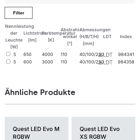
Zusammen mit den anderen Produkten der Altezzo-Reihe sorgt
sie in Wohnsiedlungen, Parks und Gärten für eine gute,
Filter
augenfreundliche und sicherheitsrelevante Beleuchtung und ein
einheitliches Design.
Nennleistung
Abstrahl-
Abmessungen
der
Lichtstrom
Farbtemperatur
winkel
(H/B/T/H)
LDT
Index
Leuchte
[lm]
[K]
[°]
[mm]
[W]
5
650
4000
110
40/100/250
984341
5
600
3000
110
40/100/250
984358
Ähnliche Produkte
Quest LED Evo M
Quest LED Evo
RGBW
XS RGBW