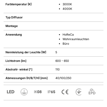
Farbtemperatur [K]
3000K
4000K
Typ Diffusor
Montage
Anwendung
HoReCa
Wohnraumleuchten
Büro
Nennleistung der Leuchte [W]
5
Lichtstrom [lm]
600 - 650
Abstrahl- winkel [°]
110
Abmessungen (H/B/T/H) [mm]
40/100/250