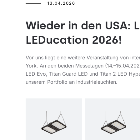
13.04.2026
Wieder in den USA: L
LEDucation 2026!
Vor uns liegt eine weitere Veranstaltung von in
York. An den beiden Messetagen (14.–15.04.202
LED Evo, Titan Guard LED und Titan 2 LED Hyper
unserem Portfolio an Industrieleuchten.
Farbtemperatur [K]
3000
K,
Farbtemperatur [K]
4000
4000
K
K,
5000
Lichtquelle
LED
K,
Montage
Häng
5700
e-/ab
K,