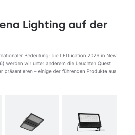
ena Lighting auf der
ternationaler Bedeutung: die LEDucation 2026 in New
6) werden wir unter anderem die Leuchten Quest
 präsentieren – einige der führenden Produkte aus
Farbtemperatur [K]
4000
Farbtemperatur [K]
4000
K
K
Lichtquelle
LED
Lichtquelle
LED
Montage
Anba
Montage
Anba
u,
u
Häng