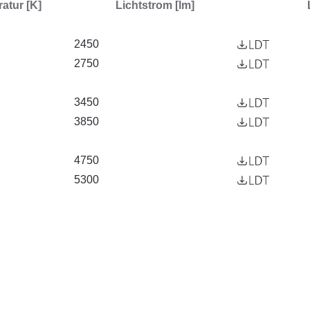
atur [K]
Lichtstrom [lm]
2450
2750
3450
3850
4750
5300