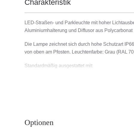
Charakteristik
LED-Straßen- und Parkleuchte mit hoher Lichtausb
Aluminiumhalterung und Diffusor aus Polycarbonat (P
Die Lampe zeichnet sich durch hohe Schutzart IP66
von oben am Pfosten. Leuchtenfarbe: Grau (RAL 70
Standardmäßig ausgestattet mit:
- Überspannungsschutz (SP10kV),
- H07RN-F-Kabel mit einer Länge von 0.6m.
Anwendungsbereiche
Straßenlampe zur Verwendung im Freien für Beleuc
Optionen