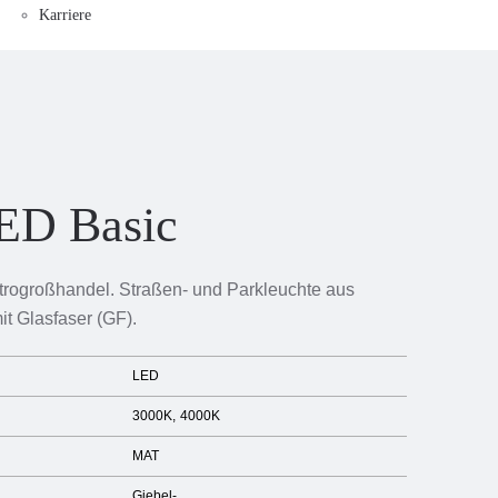
Karriere
ED Basic
ktrogroßhandel. Straßen- und Parkleuchte aus
it Glasfaser (GF).
LED
3000K
4000K
MAT
Giebel-