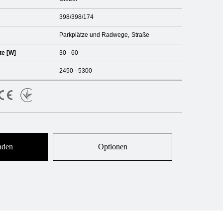
398/398/174
Parkplätze und Radwege
Straße
te [W]
30 - 60
2450 - 5300
nden
Optionen