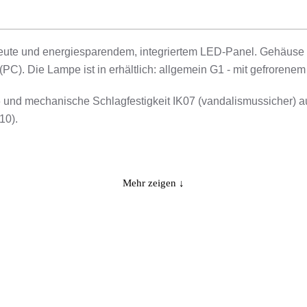
eute und energiesparendem, integriertem LED-Panel. Gehäuse a
C). Die Lampe ist in erhältlich: allgemein G1 - mit gefrorenem 
 und mechanische Schlagfestigkeit IK07 (vandalismussicher) aus
10).
Mehr zeigen ↓
htungszwecke: Straßen, lokale Straßen, Fahrradwege, Gassen, 