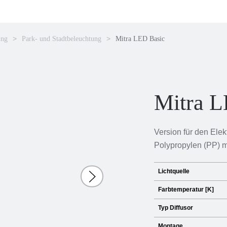
ung
Park- und Stadtbeleuchtung
Mitra LED Basic
Mitra L
Version für den Ele
Polypropylen (PP) m
Lichtquelle
Farbtemperatur [K]
Typ Diffusor
Montage