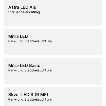
Farbtemperatur [K]
3000K, 4000K, 5700K
Astra LED Alu
Lichtquelle
LED
Straßenbeleuchtung
Montage
Seiten-, Giebel-
Farbtemperatur [K]
3000K, 4000K
Mitra LED
Lichtquelle
LED
Park- und Stadtbeleuchtung
Montage
Giebel-
Typ Diffusor
transparent
Farbtemperatur [K]
3000K, 4000K
Mitra LED Basic
Lichtquelle
LED
Park- und Stadtbeleuchtung
Montage
Giebel-
Typ Diffusor
MAT
Farbtemperatur [K]
3000K, 4000K
Skver LED S (R MF)
Lichtquelle
LED
Park- und Stadtbeleuchtung
Montage
Hänge-/abgehängt
Typ Diffusor
transparent