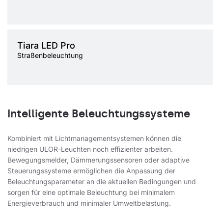
Typ Diffusor
transparent
Farbtemperatur [K]
3000K, 4000K, 5700K
Tiara LED Pro
Lichtquelle
LED
Straßenbeleuchtung
Montage
Seiten-, Giebel-
Intelligente Beleuchtungssysteme
Kombiniert mit Lichtmanagementsystemen können die
niedrigen ULOR-Leuchten noch effizienter arbeiten.
Bewegungsmelder, Dämmerungssensoren oder adaptive
Steuerungssysteme ermöglichen die Anpassung der
Beleuchtungsparameter an die aktuellen Bedingungen und
sorgen für eine optimale Beleuchtung bei minimalem
Energieverbrauch und minimaler Umweltbelastung.