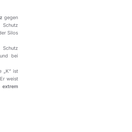
z
gegen
n Schutz
der Silos
 Schutz
 und bei
 „K“ ist
 Er weist
t
extrem