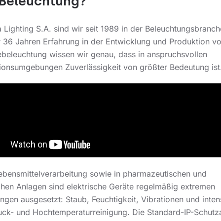
Beleuchtung?
 Lighting S.A. sind wir seit 1989 in der Beleuchtungsbranche
r 36 Jahren Erfahrung in der Entwicklung und Produktion v
iebeleuchtung wissen wir genau, dass in anspruchsvollen
ionsumgebungen Zuverlässigkeit von größter Bedeutung ist
Lebensmittelverarbeitung sowie in pharmazeutischen und
hen Anlagen sind elektrische Geräte regelmäßig extremen
ngen ausgesetzt: Staub, Feuchtigkeit, Vibrationen und inten
ck- und Hochtemperaturreinigung. Die Standard-IP-Schutza