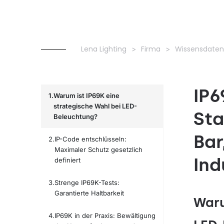
Lena Lighting
Firma
Wissensdate
IP6
Warum ist IP69K eine
strategische Wahl bei LED-
Sta
Beleuchtung?
Bar
IP-Code entschlüsseln:
Maximaler Schutz gesetzlich
Ind
definiert
Strenge IP69K-Tests:
Garantierte Haltbarkeit
Waru
IP69K in der Praxis: Bewältigung