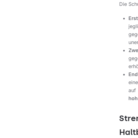
Die Schu
Erst
jeg
gege
uner
Zwe
geg
erh
End
ein
auf
hoh
Stre
Halt