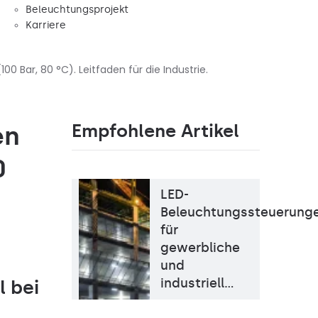
Beleuchtungsprojekt
Karriere
0 Bar, 80 °C). Leitfaden für die Industrie.
Empfohlene Artikel
en
0
LED-
Beleuchtungssteuerung
für
gewerbliche
und
industriell…
l bei