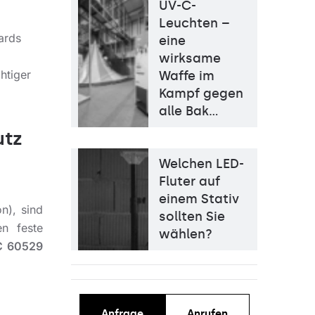
UV-C-
Leuchten –
ards
eine
wirksame
chtiger
Waffe im
Kampf gegen
alle Bak…
utz
Welchen LED-
Fluter auf
einem Stativ
n), sind
sollten Sie
en feste
wählen?
C 60529
Anfrage
Anrufen