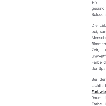
ein 
gesundh
Beleuch
Die LED
bei, so
Mensche
flimmert
Zeit, 
umweltf
Farbe d
der Spa
Bei de
Lichtf
Farbwi
Raum.
Farbe.