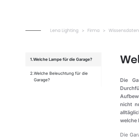
Lena Lighting
Firma
Wissensdate
Wel
Welche Lampe für die Garage?
Welche Beleuchtung für die
Die Ga
Garage?
Durchfü
Aufbewa
nicht n
alltägl
welche 
Die Gar