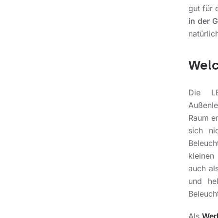
gut für 
in der 
natürli
Welc
Die LE
Außenle
Raum erf
sich ni
Beleuch
kleinen
auch al
und hel
Beleuch
Als
Wer