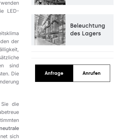
enden
die LED-
Beleuchtung
des Lagers
itsklima
nden der
ligkeit,
sätzliche
en sind
Anfrage
Anrufen
ten. Die
Änderung
Sie die
betreue
stimmten
neutrale
net sich