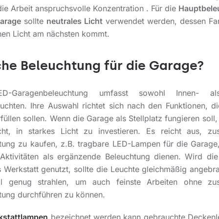
die Arbeit anspruchsvolle Konzentration . Für die
Hauptbele
Garage
sollte
neutrales Licht
verwendet werden, dessen Fa
chen Licht am nächsten kommt.
he Beleuchtung für die Garage?
D-Garagenbeleuchtung umfasst sowohl Innen- a
uchten. Ihre Auswahl richtet sich nach den Funktionen, di
üllen sollen. Wenn die Garage als Stellplatz fungieren soll,
cht, in starkes Licht zu investieren. Es reicht aus, zus
tung zu kaufen, z.B. tragbare LED-Lampen für die Garage,
 Aktivitäten als ergänzende Beleuchtung dienen. Wird di
s Werkstatt genutzt, sollte die Leuchte gleichmäßig angebra
l genug strahlen, um auch feinste Arbeiten ohne zus
tung durchführen zu können.
kstattlampen
bezeichnet werden kann gebrauchte Deckenl