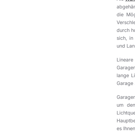
abgehän
die Mög
Verschl
durch h
sich, i
und Lan
Linea
Garagen
lange L
Garage 
Garagen
um den
Lichtqu
Hauptbe
es Ihnen