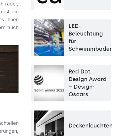
Hänge-/abgehängt
rräder,
 ist die
es Ihnen
LED-
ern auch
Beleuchtung
für
Schwimmbäder
Red Dot
Design Award
– Design-
Oscars
chteilen
Deckenleuchten
erungen,