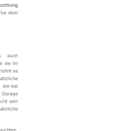
uchtung
rbe dem
ls auch
e sie im
 lohnt es
ätzliche
 die bei
e Garage
cht sein
ätzliche
euchten,