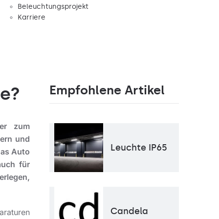
Beleuchtungsprojekt
Karriere
Empfohlene Artikel
ge?
der zum
gern und
Leuchte IP65
das Auto
auch für
erlegen,
Farbtemperatur [K]
4000K
Lichtquelle
LED
Candela
araturen
Montage
Anbau,