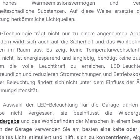
hohes Wärmeemissionsvermögen und verw
eitsschädliche Substanzen. Auf diese Weise ersetzte 
tung herkömmliche Lichtquellen.
-Technologie trägt nicht nur zu einem angenehmen Arbe
ndern wirkt sich auch auf die Sicherheit und das Wohlbefi
n im Raum aus. Es zeigt keine Temperaturwechselanfäl
 nicht, ist energiesparend und langlebig, benötigt keine zu
um die volle Leuchtkraft zu erreichen. LED-Leucht
reundlich und reduzieren Stromrechnungen und Betriebskos
er Beleuchtung ändert sich nicht unter dem Einfluss der 
nnungsintensität.
r Auswahl der LED-Beleuchtung für die Garage dürfen 
arbe nicht vergessen, sie beeinflusst die Wiederga
edergabe
und das Wohlbefinden der Menschen in einem be
In der Garage
verwenden Sie am besten
eine kalte oder 
Kaltes Licht
stimuliert und hilft, sich zu konzentrieren,
eig