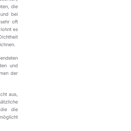
ten, die
 und bei
sehr oft
lohnt es
ichtheit
ichnen.
ndeten
nden und
umen der
cht aus,
tzliche
 die die
möglicht