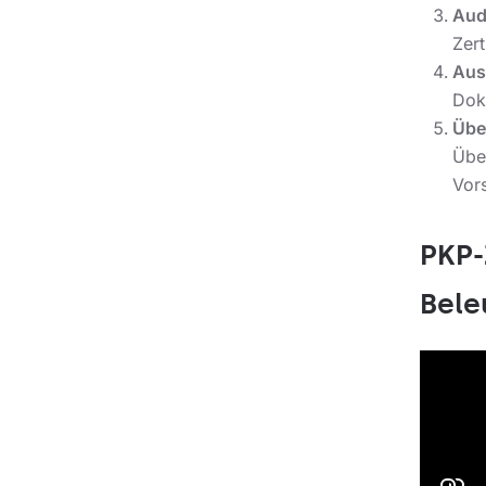
Aud
Zert
Auss
Dok
Übe
Übe
Vors
PKP-
Bele