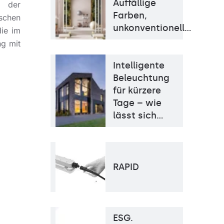
Auffällige
t der
Hänge-/abgehängt
Typ Diffusor
Farben,
Linsenmatrix
ischen
unkonventionell…
die im
ng mit
Intelligente
Beleuchtung
für kürzere
Tage – wie
lässt sich…
RAPID
ESG.