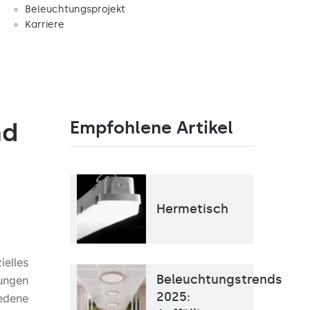
Beleuchtungsprojekt
Karriere
Empfohlene Artikel
nd
Hermetisch
elles
Beleuchtungstrends
ungen
Farbtemperatur [K]
4000K
Lichtquelle
LED
2025:
edene
Montage
Anbau,