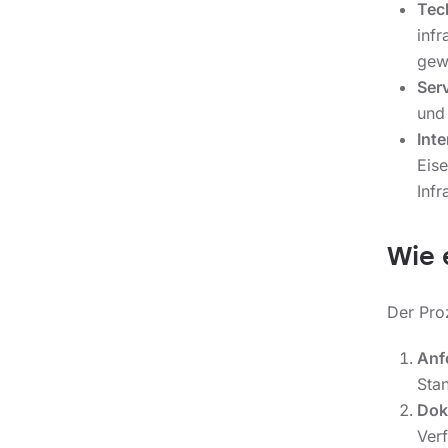
Tec
inf
gewä
Serv
und
Inte
Eis
Inf
Wie 
Der Proz
Anf
Stan
Dok
Ver