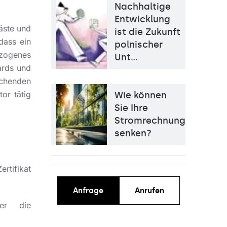
Nachhaltige
Entwicklung
gäste und
ist die Zukunft
dass ein
polnischer
zogenes
Unt…
ards und
chenden
or tätig
Wie können
Sie Ihre
Stromrechnung
senken?
rtifikat
Anfrage
Anrufen
er die