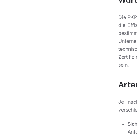
Waru
Die PKP-
die Eff
bestim
Unterne
techni
Zertifi
sein.
Arte
Je nach
verschi
Sich
Anfo