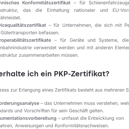
hnisches Konformitätszertifikat
– für Schienenfahrzeug
rastruktur, das die Einhaltung nationaler und EU-Vors
hrleistet.
icequalitätszertifikat
– für Unternehmen, die sich mit P
 Gütertransporten befassen.
roperabilitätszertifikate
– für Geräte und Systeme, die
enbahnindustrie verwendet werden und mit anderen Eleme
rastruktur zusammenarbeiten müssen.
erhalte ich ein PKP-Zertifikat?
ess zur Erlangung eines Zertifikats besteht aus mehreren Sc
orderungsanalyse
– das Unternehmen muss verstehen, wel
dards und Vorschriften für sein Geschäft gelten.
umentationsvorbereitung
– umfasst die Entwicklung von
fahren, Anweisungen und Konformitätsnachweisen.