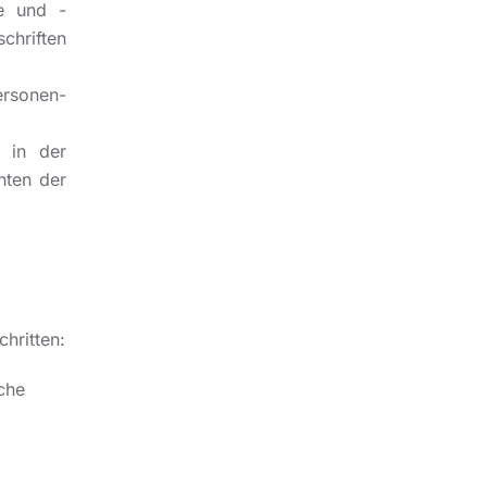
e und -
chriften
ersonen-
 in der
nten der
hritten:
che