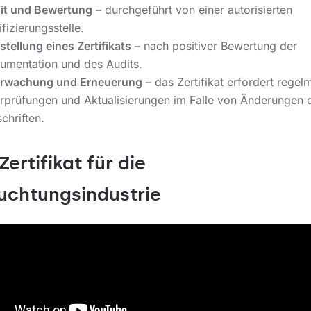
it und Bewertung
– durchgeführt von einer autorisierten
ifizierungsstelle.
tellung eines Zertifikats
– nach positiver Bewertung der
umentation und des Audits.
rwachung und Erneuerung
– das Zertifikat erfordert regel
rprüfungen und Aktualisierungen im Falle von Änderungen 
chriften.
Zertifikat für die
uchtungsindustrie