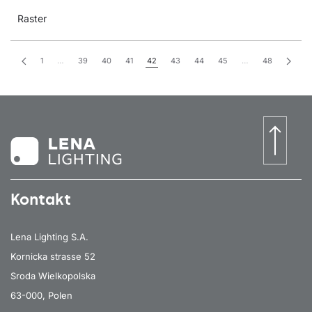
Raster
1
…
39
40
41
42
43
44
45
…
48
Kontakt
Lena Lighting S.A.
Kornicka strasse 52
Sroda Wielkopolska
63-000, Polen