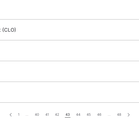
t (CLO)
1
…
40
41
42
43
44
45
46
…
48